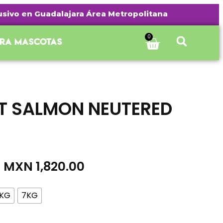
vo en Guadalajara Área Metropolitana | ¡Envío gratis a
0
ara mascotas
T SALMON NEUTERED
–
MXN
1,820.00
KG
7KG