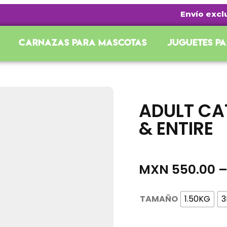
Envío exclusi
Carnazas para mascotas
Juguetes p
ADULT CA
& ENTIRE
MXN
550.00
TAMAÑO
1.50KG
3