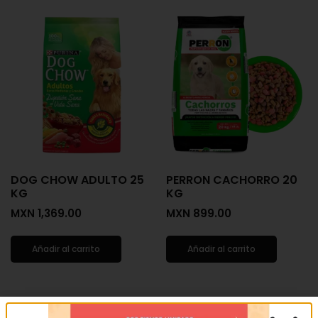
DOG CHOW ADULTO 25
PERRON CACHORRO 20
KG
KG
MXN
1,369.00
MXN
899.00
Añadir al carrito
Añadir al carrito