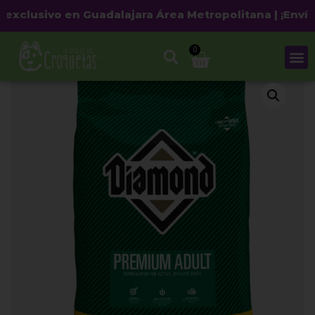
xclusivo en Guadalajara Área Metropolitana | ¡Envío gr
0