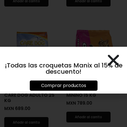
Añadir al carrito
Añadir al carrito
¡Todas las croquetas Manix al 15% de
descuento!
Comprar productos
CARE DOG ADULTO 25
MININO 15 KG
KG
MXN
789.00
MXN
689.00
Añadir al carrito
Añadir al carrito