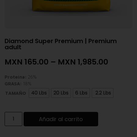
Diamond Super Premium | Premium
adult
MXN
165.00
–
MXN
1,985.00
Proteína:
26%
GRASA:
18%
40 Lbs
20 Lbs
6 Lbs
2.2 Lbs
TAMAÑO
Añadir al carrito