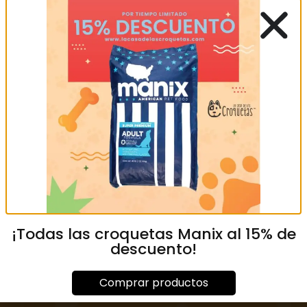
GANADOR ADULTO
DOG CHOW ADULTO RP
PREMIUM 20 KG
25 KG
MXN
1,399.00
MXN
1,369.00
¡Todas las croquetas Manix al 15% de
descuento!
Añadir al carrito
Añadir al carrito
Comprar productos