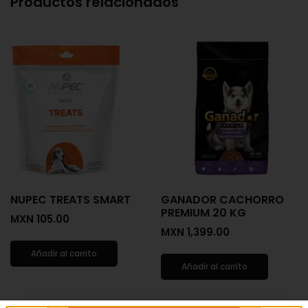
Productos relacionados
NUPEC TREATS SMART
GANADOR CACHORRO
PREMIUM 20 KG
MXN
105.00
MXN
1,399.00
Añadir al carrito
Añadir al carrito