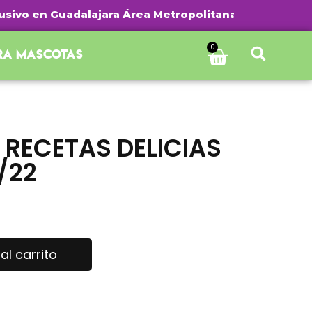
vo en Guadalajara Área Metropolitana | ¡Envío gratis 
0
ra mascotas
RECETAS DELICIAS
/22
al carrito