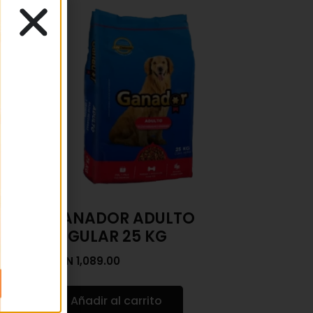
RRO
GANADOR ADULTO
REGULAR 25 KG
MXN
1,089.00
Añadir al carrito