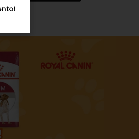
ento!