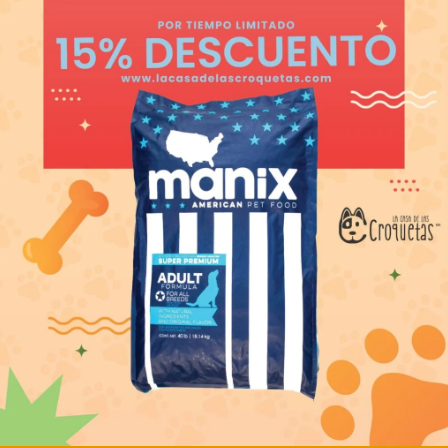
 CHOW
GANADOR CACHO
HORRO RP 20 KG
PREMIUM 20 KG
,479.00
MXN
1,399.00
adir al carrito
Añadir al carrito