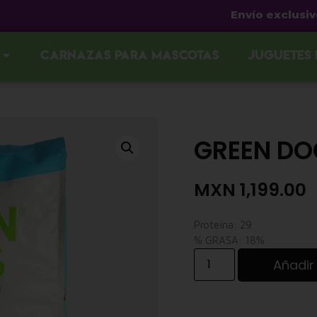
Envío exclusivo en G
Carnazas para mascotas
Juguetes
GREEN DO
MXN
1,199.00
Proteína: 29
% GRASA: 18%
Añadir 