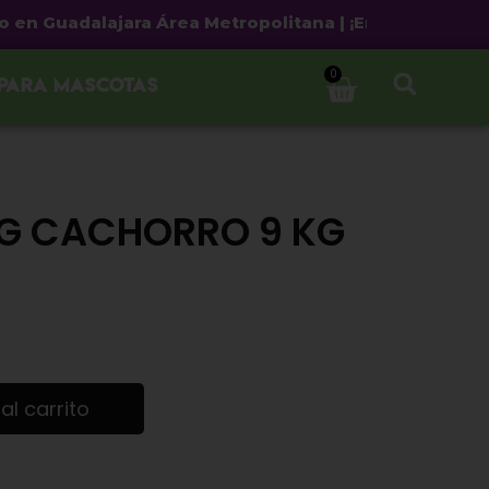
uadalajara Área Metropolitana | ¡Envío gratis a partir
0
 para mascotas
G CACHORRO 9 KG
al carrito