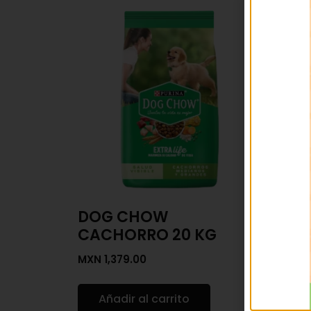
DOG CHOW
DOG
CACHORRO 20 KG
CAC
MXN
1,379.00
MXN
1
Añadir al carrito
Añ