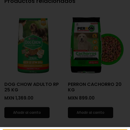
Productos relacionados
DOG CHOW ADULTO RP
PERRON CACHORRO 20
25 KG
KG
MXN
1,369.00
MXN
899.00
Añadir al carrito
Añadir al carrito