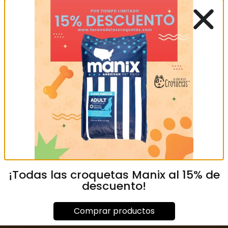
AUSTRALIAN MOSS
XOLO ADULTO
STARTER GLASS 12 KG
MXN
99.00
–
MXN
MXN
1,350.00
1,299.00
¡Todas las croquetas Manix al 15% de
descuento!
Añadir al carrito
Seleccionar opciones
Comprar productos