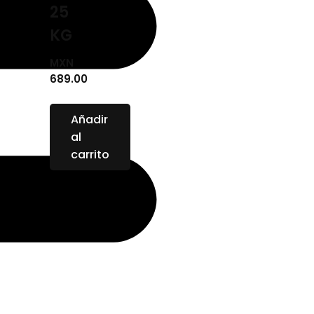
25
KG
MXN
689.00
Añadir
al
carrito