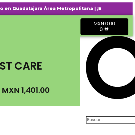
Guadalajara Área Metropolitana | ¡Envío gratis a part
MXN
0.00
0
RST CARE
MXN
1,401.00