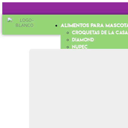
Alimentos para mascot
Croquetas de la Cas
Diamond
Nupec
Taste of the Wild
Full Trust
Full Life
Virbac
Premios
Nucan
Optimo
Carnazas para mascot
Juguetes para mascota