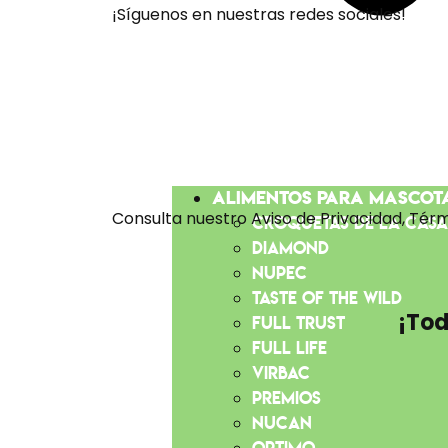
¡Síguenos en nuestras redes sociales!
Alimentos para mascot
Consulta nuestro Aviso de Privacidad, Térm
Croquetas de la Cas
Diamond
Nupec
Taste of the Wild
¡Tod
Full Trust
Full Life
Virbac
Premios
Nucan
Optimo