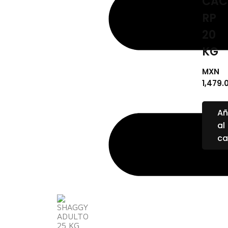
CAC
RP
20
KG
MXN
1,479.
Añ
al
ca