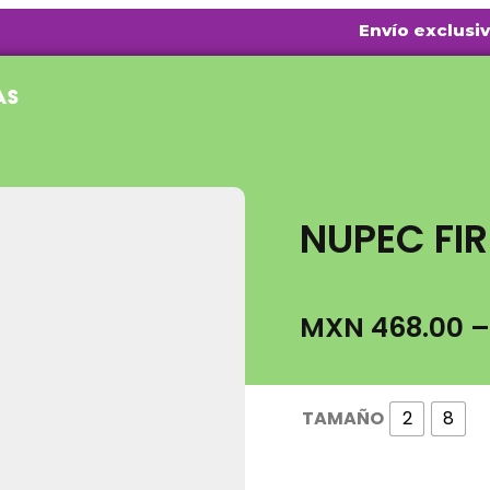
Envío exclusivo en 
as
a
NUPEC FI
MXN
468.00
–
as
TAMAÑO
2
8
s