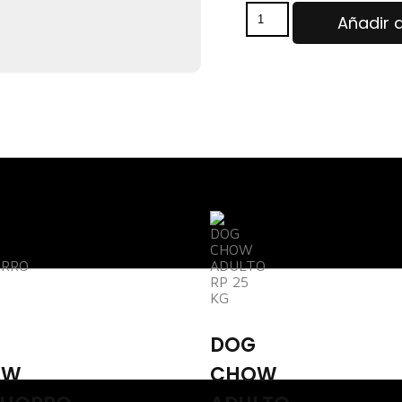
Añadir a
DOG
OW
CHOW