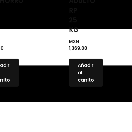
HORRO
ADULTO
RP
25
KG
MXN
00
1,369.00
adir
Añadir
al
rrito
carrito