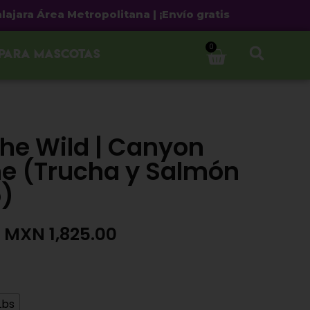
 Área Metropolitana | ¡Envío gratis a partir de $500 
0
 para mascotas
The Wild | Canyon
ine (Trucha y Salmón
)
MXN
1,825.00
Lbs