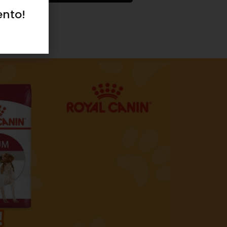
ento!