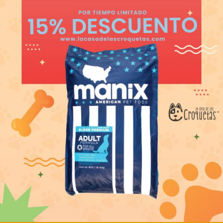
RON ADULTO
DOG CHOW ADULT
ULAR 25 KG
KG
99.00
MXN
1,369.00
adir al carrito
Añadir al carrito