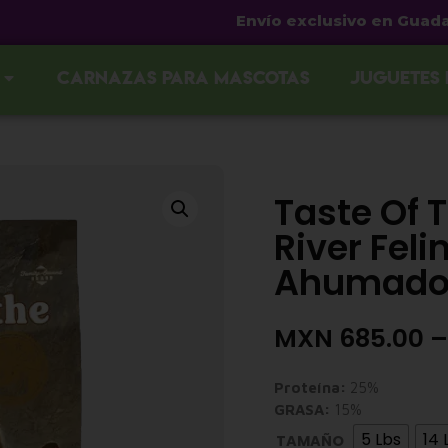
Envío exclusivo en Guadalajara
Carnazas para mascotas
Juguetes
Taste Of 
River Fel
Ahumado
MXN
685.00
–
Proteína:
25%
GRASA:
15%
5 Lbs
14 
TAMAÑO