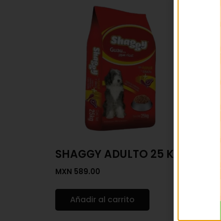
SHAGGY ADULTO 25 KG
PER
REG
MXN
589.00
MXN
7
Añadir al carrito
Añ