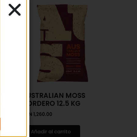
O 25
AUSTRALIAN MOSS
CORDERO 12.5 KG
MXN
1,260.00
Añadir al carrito