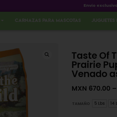
Envío exclusivo en Gu
Carnazas para mascotas
Juguetes
Taste Of T
Prairie P
Venado a
MXN
670.00
–
5 Lbs
14 
TAMAÑO