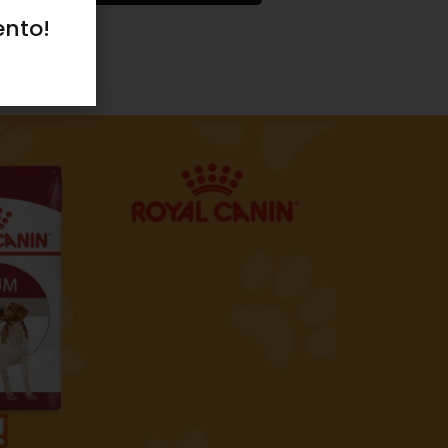
ento!