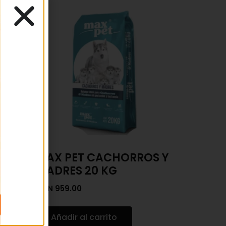
MAX PET CACHORROS Y
MADRES 20 KG
MXN
959.00
Añadir al carrito