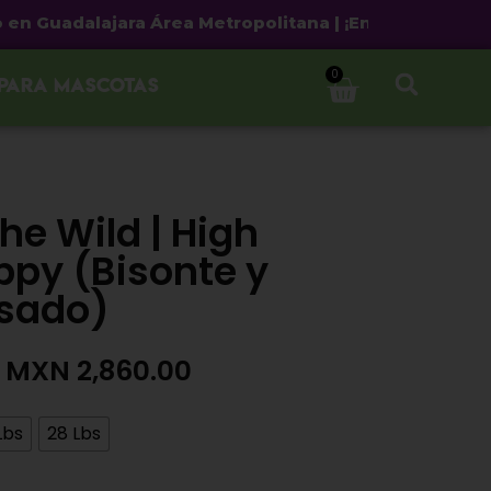
adalajara Área Metropolitana | ¡Envío gratis a partir 
0
 para mascotas
he Wild | High
uppy (Bisonte y
sado)
MXN
2,860.00
Lbs
28 Lbs