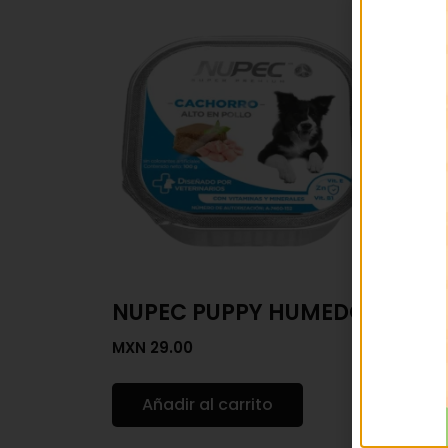
NUPEC PUPPY HUMEDO
DOG
KG
MXN
29.00
MXN
1
Añadir al carrito
Añ