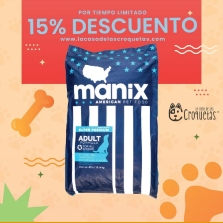
 CHOW ADULTO 25
PERRON ADULTO
REGULAR 25 KG
,369.00
MXN
799.00
adir al carrito
Añadir al carrito