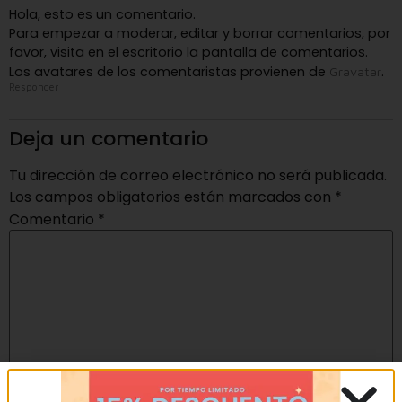
Hola, esto es un comentario.
Para empezar a moderar, editar y borrar comentarios, por
favor, visita en el escritorio la pantalla de comentarios.
Los avatares de los comentaristas provienen de
.
Gravatar
Responder
Deja un comentario
Tu dirección de correo electrónico no será publicada.
Los campos obligatorios están marcados con
*
Comentario
*