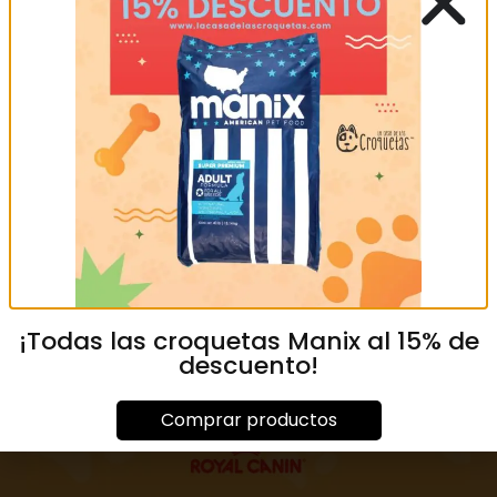
Nombre
*
Correo electrónico
*
Web
Guardar mi nombre, correo electrónico y sitio web en
este navegador para la próxima vez que haga un
comentario.
¡Todas las croquetas Manix al 15% de
descuento!
Comprar productos