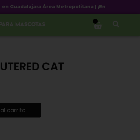
uadalajara Área Metropolitana | ¡Envío gratis a partir
0
 para mascotas
EUTERED CAT
al carrito