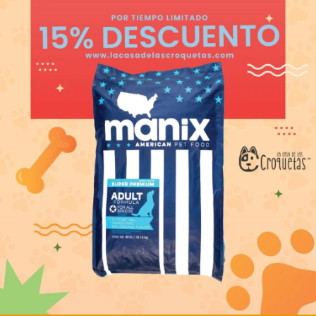
trust Gato Senior
Full Life Gatitos
45.28
–
MXN
624.00
MXN
184.44
leccionar opciones
Añadir al carrito