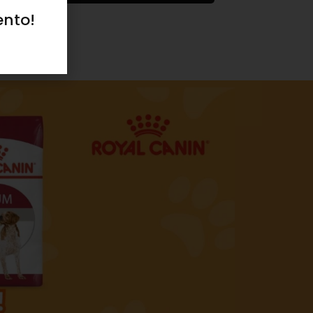
ento!