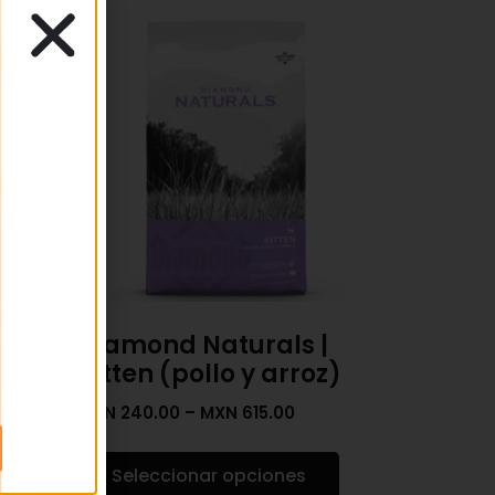
Diamond Naturals |
Kitten (pollo y arroz)
MXN
240.00
–
MXN
615.00
Seleccionar opciones