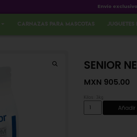
Envío exclusivo en G
Carnazas para mascotas
Juguetes
SENIOR N
MXN
905.00
Kilos: 3kg
Añadir 