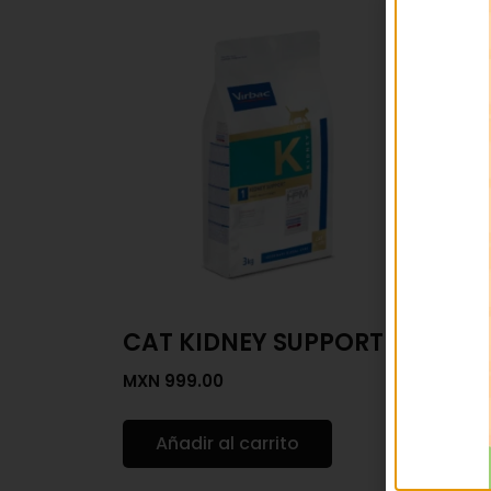
CAT KIDNEY SUPPORT
Full
MXN
999.00
MXN
3
Añadir al carrito
Se